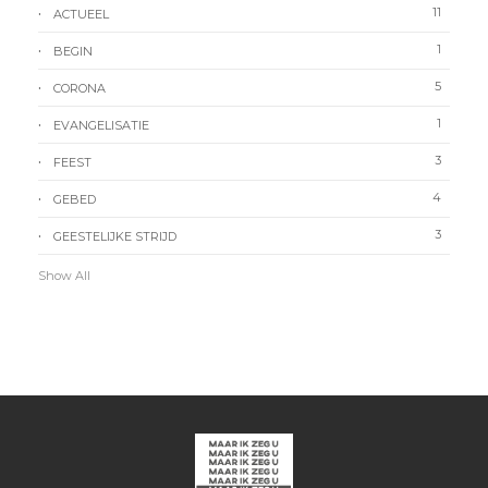
11
ACTUEEL
1
BEGIN
5
CORONA
1
EVANGELISATIE
3
FEEST
4
GEBED
3
GEESTELIJKE STRIJD
Show All