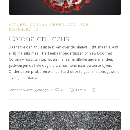
ACTUEEL
,
CORONA
,
GEBED
,
GOD
,
LEVEN
,
SAMENLEVING
Corona en Jezus
Daar zit je dan, thuis uit te kijken over de blauwe lucht, maar je kunt
er (bijna) niks mee… Herkenbaar ondertussen of niet? Door het
Corona virus zitten wij, net als mensen in allerlei andere landen,
gedwongen de hele dag thuis, smachtend naar buiten te kijken.
Ondertussen proberen we heel hard door te gaan met ons gewone
leventje en ‘dan…
Tondo van Rest
,
6 jaar ago
0
10 min