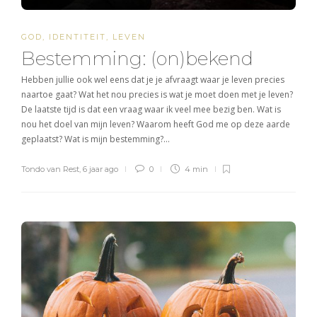
GOD
,
IDENTITEIT
,
LEVEN
Bestemming: (on)bekend
Hebben jullie ook wel eens dat je je afvraagt waar je leven precies
naartoe gaat? Wat het nou precies is wat je moet doen met je leven?
De laatste tijd is dat een vraag waar ik veel mee bezig ben. Wat is
nou het doel van mijn leven? Waarom heeft God me op deze aarde
geplaatst? Wat is mijn bestemming?…
Tondo van Rest
,
6 jaar ago
0
4 min