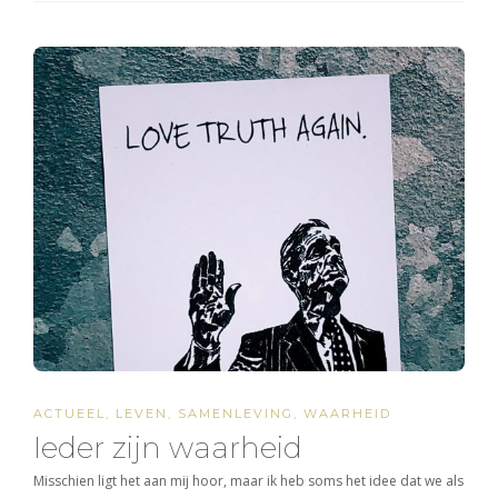
ACTUEEL
,
LEVEN
,
SAMENLEVING
,
WAARHEID
Ieder zijn waarheid
Misschien ligt het aan mij hoor, maar ik heb soms het idee dat we als