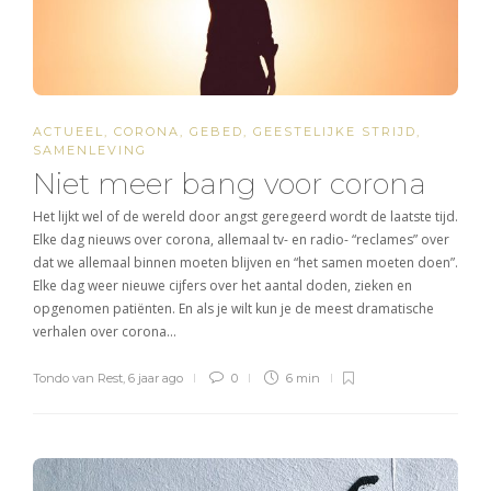
ACTUEEL
,
CORONA
,
GEBED
,
GEESTELIJKE STRIJD
,
SAMENLEVING
Niet meer bang voor corona
Het lijkt wel of de wereld door angst geregeerd wordt de laatste tijd.
Elke dag nieuws over corona, allemaal tv- en radio- “reclames” over
dat we allemaal binnen moeten blijven en “het samen moeten doen”.
Elke dag weer nieuwe cijfers over het aantal doden, zieken en
opgenomen patiënten. En als je wilt kun je de meest dramatische
verhalen over corona…
Tondo van Rest
,
6 jaar ago
0
6 min