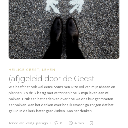
HEILIGE GEEST
,
LEVEN
(af)geleid door de Geest
Wie heeft het ook wel eens? Soms ben ik zo vol van mijn ideeën en
plannen. Zo druk bezig met verzinnen hoe ik mijn leven aan wil
pakken. Druk aan het nadenken over hoe we ons budget moeten
aanpakken. Aan het denken over hoe ik ervoor ga zorgen dat het
geluid in de kerk beter gaat klinken. Aan het denken…
Tondo van Rest
,
6 jaar ago
0
4 min