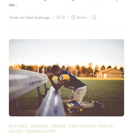
wie…
Tondo van Rest
,
6 jaar ago
0
8 min
ACTUEEL
,
CORONA
,
GEBED
,
GEESTELIJKE STRIJD
,
LEVEN
,
SAMENLEVING