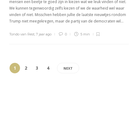
mensen een beetje te goed zijn in kiezen wat we leuk vinden of niet.
We kunnen tegenwoordig zelfs kiezen of we de waarheid wel waar
vinden of niet. Misschien hebben jullie de laatste nieuwtjes rondom
Trump niet meegekregen, maar de partij van de democraten wil…
Tondo van Rest
,
7 jaar ago
0
5 min
1
2
3
4
NEXT