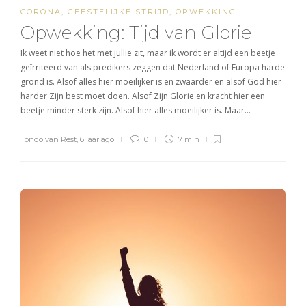
CORONA
,
GEESTELIJKE STRIJD
,
OPWEKKING
Opwekking: Tijd van Glorie
Ik weet niet hoe het met jullie zit, maar ik wordt er altijd een beetje
geïrriteerd van als predikers zeggen dat Nederland of Europa harde
grond is. Alsof alles hier moeilijker is en zwaarder en alsof God hier
harder Zijn best moet doen. Alsof Zijn Glorie en kracht hier een
beetje minder sterk zijn. Alsof hier alles moeilijker is. Maar…
Tondo van Rest
,
6 jaar ago
0
7 min