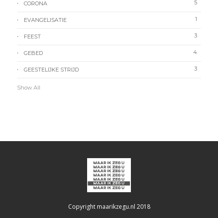
5
CORONA
1
EVANGELISATIE
3
FEEST
4
GEBED
3
GEESTELIJKE STRIJD
Show All
Copyright maarikzegu.nl 2018