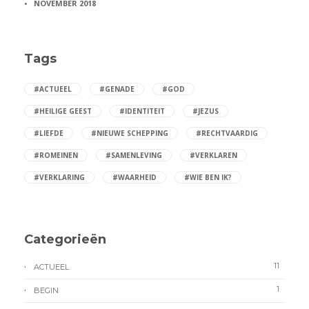
NOVEMBER 2018
Tags
#ACTUEEL
#GENADE
#GOD
#HEILIGE GEEST
#IDENTITEIT
#JEZUS
#LIEFDE
#NIEUWE SCHEPPING
#RECHTVAARDIG
#ROMEINEN
#SAMENLEVING
#VERKLAREN
#VERKLARING
#WAARHEID
#WIE BEN IK?
Categorieën
11
ACTUEEL
1
BEGIN