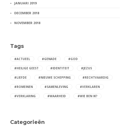
JANUARI 2019
DECEMBER 2018
NOVEMBER 2018
Tags
#ACTUEEL
#GENADE
#GOD
#HEILIGE GEEST
#IDENTITEIT
#JEZUS
#LIEFDE
#NIEUWE SCHEPPING
#RECHTVAARDIG
#ROMEINEN
#SAMENLEVING
#VERKLAREN
#VERKLARING
#WAARHEID
#WIE BEN IK?
Categorieën