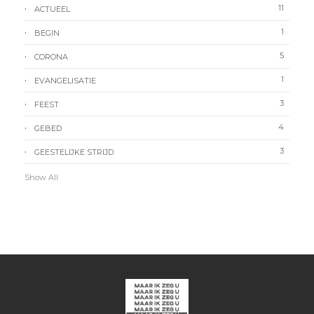
11
ACTUEEL
1
BEGIN
5
CORONA
1
EVANGELISATIE
3
FEEST
4
GEBED
3
GEESTELIJKE STRIJD
Show All