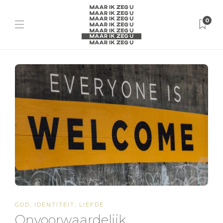
0
GOD
,
IDENTITEIT
,
LIEFDE
Onvoorwaardelijk