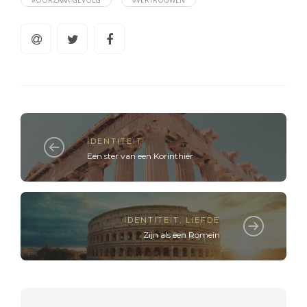
#OORZAAK-GEVOLG
#VERTROUWEN
IDENTITEIT
Een ster van een Korinthiër
IDENTITEIT
,
LIEFDE
Zijn als een Romein