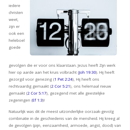
iedere
christen
weet,
zijn er
ook een
heleboel
goede
gevolgen die er voor ons klaarstaan. Jezus heeft Zijn werk
hier op aarde aan het kruis volbracht (
Joh 19:30
). Hij heeft
gezorgd voor genezing (
1 Pet 2:24
), Hij heeft ons
rechtvaardig gemaakt (
2 Cor 5:21
), ons helemaal nieuw
gemaakt (
2 Cor 5:17
), gezegend met alle geestelijke
zegeningen (
Ef 1:3
)!
Natuurlijk was dit de meest uitzonderlijke oorzaak-gevolg
combinatie in de geschiedenis van de mensheid. Hij kreeg al
de gevolgen (pijn, eenzaamheid, armoede, angst, dood) van