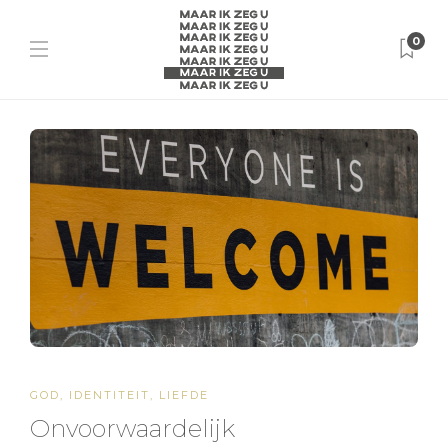
0
GOD
,
IDENTITEIT
,
LIEFDE
Onvoorwaardelijk