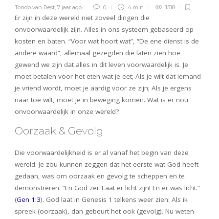
Tondo van Rest
,
7 jaar ago
0
4 min
1318
Er zijn in deze wereld niet zoveel dingen die
onvoorwaardelijk zijn. Alles in ons systeem gebaseerd op
kosten en baten. “Voor wat hoort wat”, “De ene dienst is de
andere waard”, allemaal gezegden die laten zien hoe
gewend we zijn dat alles in dit leven voorwaardelijk is. Je
moet betalen voor het eten wat je eet; Als je wilt dat iemand
je vriend wordt, moet je aardig voor ze zijn; Als je ergens
naar toe wilt, moet je in beweging komen. Wat is er nou
onvoorwaardelijk in onze wereld?
Oorzaak & Gevolg
Die voorwaardelijkheid is er al vanaf het begin van deze
wereld. Je zou kunnen zeggen dat het eerste wat God heeft
gedaan, was om oorzaak en gevolg te scheppen en te
demonstreren. “En God zei: Laat er licht zijn! En er was licht.”
(
Gen 1:3
). God laat in Genesis 1 telkens weer zien: Als ik
spreek (oorzaak), dan gebeurt het ook (gevolg). Nu weten