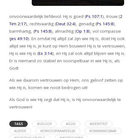
onvoorwaardelijk liefdevol. Hij is goed (
Ps 107:1
), trouw (
2
Tim 2:17
), rechtvaardig (
Deut 32:4
), genadig (
Ps 145:8
),
barmhartig, (
Ps 145:8
), almachtig (
Op 1:8
), vol compassie
(
jes 49:10
). En omdat Hij altijd zal zijn wie Hij is, doet Hij ook
altijd wie Hij is. Je kunt op Hem bouwen! Hij is te vertrouwen,
Hij is wie Hij is (
Ex 3:14
), en Hij zal ook altijd blijven wie Hij is.
Er is niemand zo stabiel en voorspelbaar in wie Hij is, als
God!
Als we daarom vertrouwen op Hem, ons geloof zetten op
wie Hij is, komen we nooit bedrogen uit!
Als God is wie Hij zegt dat Hij is, is Hij onvoorwaardelijk te
vertrouwen!
TAGS
#GELOOF
#GOD
#IDENTITEIT
#LIEFDE
#ONVOORWAARDELIJK
#ONWANKELBAAR