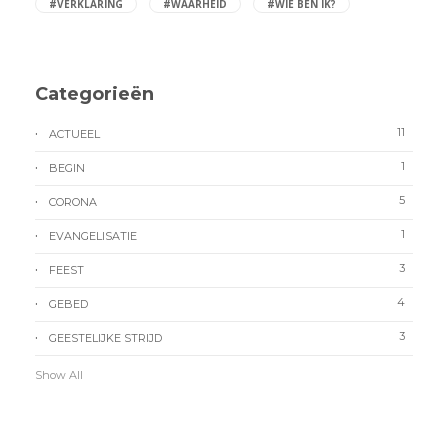
#VERKLARING
#WAARHEID
#WIE BEN IK?
Categorieën
11
ACTUEEL
1
BEGIN
5
CORONA
1
EVANGELISATIE
3
FEEST
4
GEBED
3
GEESTELIJKE STRIJD
Show All