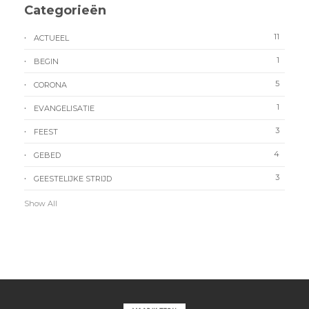
Categorieën
11
ACTUEEL
1
BEGIN
5
CORONA
1
EVANGELISATIE
3
FEEST
4
GEBED
3
GEESTELIJKE STRIJD
Show All