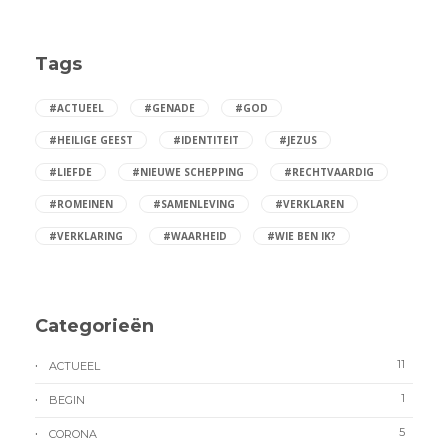
Tags
#ACTUEEL
#GENADE
#GOD
#HEILIGE GEEST
#IDENTITEIT
#JEZUS
#LIEFDE
#NIEUWE SCHEPPING
#RECHTVAARDIG
#ROMEINEN
#SAMENLEVING
#VERKLAREN
#VERKLARING
#WAARHEID
#WIE BEN IK?
Categorieën
11
ACTUEEL
1
BEGIN
5
CORONA