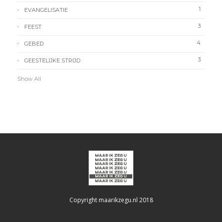
1
EVANGELISATIE
3
FEEST
4
GEBED
3
GEESTELIJKE STRIJD
Show All
Copyright maarikzegu.nl 2018