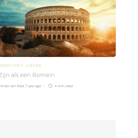
IDENTITEIT
,
LIEFDE
ACTU
Zijn als een Romein
God 
de w
Tondo van Rest
,
7 jaar ago
4 min
read
Tondo v