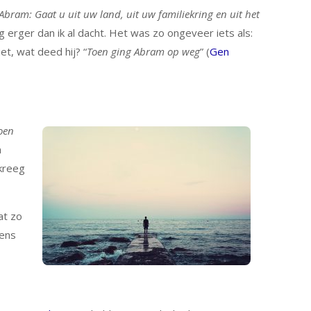
bram: Gaat u uit uw land, uit uw familiekring en uit het
og erger dan ik al dacht. Het was zo ongeveer iets als:
t, wat deed hij? “
Toen ging Abram op weg
” (
Gen
oen
n
 kreeg
at zo
eens