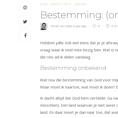
GOD
,
IDENTITEIT
,
LEVEN
Bestemming: (o
Tondo van Rest
,
6 jaar ago
0
4 m
Hebben jullie ook wel eens dat je je afvraa
vraag waar ik veel mee bezig ben. Wat is 
die reis wil ik delen vandaag.
Bestemming onbekend
Wat nou die bestemming van God voor mijn 
Waar moet ik naartoe, wat moet ik doen? En
Ik dacht altijd dat God hem vertelde: Ga na
misschien). Een land waarvan je niet weet 
land. En daar moet je dan naar toe, dat 