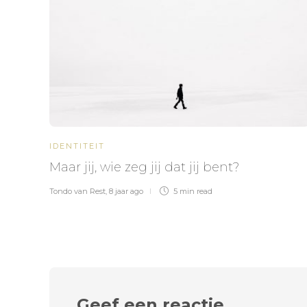
IDENTITEIT
Maar jij, wie zeg jij dat jij bent?
Tondo van Rest
,
8 jaar ago
5 min
read
Geef een reactie