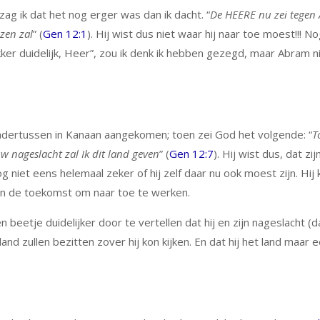
zag ik dat het nog erger was dan ik dacht. “
De HEERE nu zei tegen A
zen zal
” (
Gen 12:1
). Hij wist dus niet waar hij naar toe moest!!! N
er duidelijk, Heer”, zou ik denk ik hebben gezegd, maar Abram nie
ondertussen in Kanaan aangekomen; toen zei God het volgende: “
T
 nageslacht zal Ik dit land geven
” (
Gen 12:7
). Hij wist dus, dat zij
iet eens helemaal zeker of hij zelf daar nu ook moest zijn. Hij
t in de toekomst om naar toe te werken.
beetje duidelijker door te vertellen dat hij en zijn nageslacht (d
land zullen bezitten zover hij kon kijken. En dat hij het land maar 