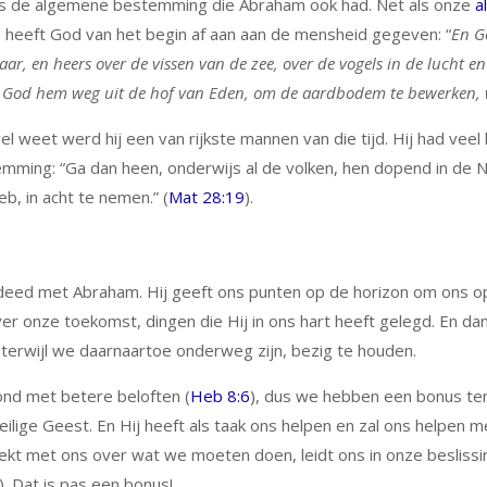
is de algemene bestemming die Abraham ook had. Net als onze
a
heeft God van het begin af aan aan de mensheid gegeven: “
En G
ar, en heers over de vissen van de zee, over de vogels in de lucht en
God hem weg uit de hof van Eden, om de aardbodem te bewerken, 
 weet werd hij een van rijkste mannen van die tijd. Hij had veel 
mming: “Ga dan heen, onderwijs al de volken, hen dopend in de 
b, in acht te nemen.” (
Mat 28:19
).
 deed met Abraham. Hij geeft ons punten op de horizon om ons o
r onze toekomst, dingen die Hij in ons hart heeft gelegd. En da
terwijl we daarnaartoe onderweg zijn, bezig te houden.
ond met betere beloften (
Heb 8:6
), dus we hebben een bonus te
ilige Geest. En Hij heeft als taak ons helpen en zal ons helpen m
reekt met ons over wat we moeten doen, leidt ons in onze besliss
). Dat is pas een bonus!