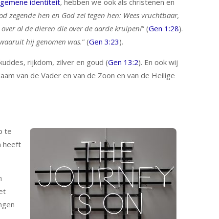
lgemene identiteit
, hebben we ook als christenen en
od zegende hen en God zei tegen hen: Wees vruchtbaar,
 over al de dieren die over de aarde kruipen!
” (
Gen 1:28
).
waaruit hij genomen was.
” (
Gen 3:23
).
kuddes, rijkdom, zilver en goud (
Gen 13:2
). En ook wij
Naam van de Vader en van de Zoon en van de Heilige
p te
n heeft
n
et
ingen