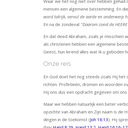
Waar we het nog niet over hebben gehad 
mensen een algemene bestemming. En die 
word talrijk, vervul de aarde en onderwerp ha
En na de zondeval: “
Daarom zond de HEERE 
En dat deed Abraham, zoals je misschien wel
als christenen hebben een algemene beste
Geest, hun lerend alles wat Ik u geboden he
Onze reis
En God doet het nog steeds zoals Hij het
richten. Profetieën, dromen en woorden ove
Hij ons dus een opdracht gegeven om ons 
Maar we hebben natuurlijk een beter verb
opzichte van Abraham en Zijn naam is de He
dingen in de toekomst (
Joh 16:13
). Hij sp
(bijv
Hand 8:29
,
Hand 13:2
,
Hand 16:16-17