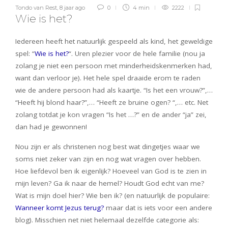
Tondo van Rest
,
8 jaar ago
0
4 min
2222
Wie is het?
Iedereen heeft het natuurlijk gespeeld als kind, het geweldige
spel: “
Wie is het?
“. Uren plezier voor de hele familie (nou ja
zolang je niet een persoon met minderheidskenmerken had,
want dan verloor je). Het hele spel draaide erom te raden
wie de andere persoon had als kaartje. “Is het een vrouw?”,…
“Heeft hij blond haar?”,… “Heeft ze bruine ogen? “,… etc. Net
zolang totdat je kon vragen “Is het …?” en de ander “ja” zei,
dan had je gewonnen!
Nou zijn er als christenen nog best wat dingetjes waar we
soms niet zeker van zijn en nog wat vragen over hebben.
Hoe liefdevol ben ik eigenlijk? Hoeveel van God is te zien in
mijn leven? Ga ik naar de hemel? Houdt God echt van me?
Wat is mijn doel hier? Wie ben ik? (en natuurlijk de populaire:
Wanneer komt Jezus terug?
maar dat is iets voor een andere
blog). Misschien net niet helemaal dezelfde categorie als: