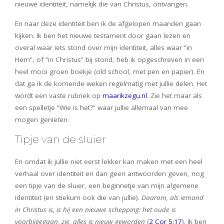
nieuwe identiteit, namelijk die van Christus, ontvangen.
En naar deze identiteit ben ik de afgelopen maanden gaan
kijken. Ik ben het nieuwe testament door gaan lezen en
overal waar iets stond over mijn identiteit, alles waar “in
Hem”, of “in Christus” bij stond, heb ik opgeschreven in een
heel mooi groen boekje (old school, met pen en papier). En
dat ga ik de komende weken regelmatig met jullie delen. Het
wordt een vaste rubriek op
maarikzegu.nl
. Zie het maar als
een spelletje “Wie is het?” waar jullie allemaal van mee
mogen genieten.
Tipje van de sluier
En omdat ik jullie niet eerst lekker kan maken met een heel
verhaal over identiteit en dan geen antwoorden geven, nog
een tipje van de sluier, een beginnetje van mijn algemene
identiteit (en stiekum ook die van jullie).
Daarom, als iemand
in Christus is, is hij een nieuwe schepping: het oude is
voorbijgegaan, zie, alles is nieuw geworden
(
2 Cor 5:17
). Ik ben