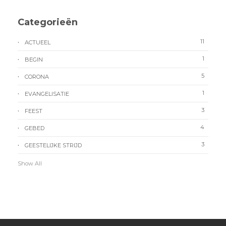
Categorieën
11
ACTUEEL
1
BEGIN
5
CORONA
1
EVANGELISATIE
3
FEEST
4
GEBED
3
GEESTELIJKE STRIJD
Show All