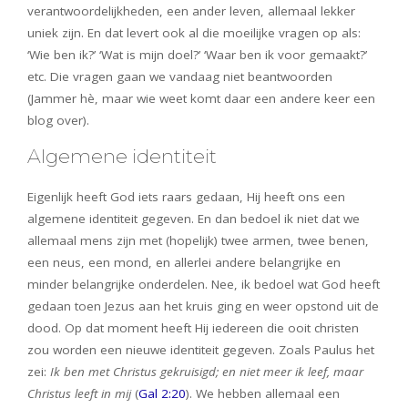
verantwoordelijkheden, een ander leven, allemaal lekker
uniek zijn. En dat levert ook al die moeilijke vragen op als:
‘Wie ben ik?’ ‘Wat is mijn doel?’ ‘Waar ben ik voor gemaakt?’
etc. Die vragen gaan we vandaag niet beantwoorden
(Jammer hè, maar wie weet komt daar een andere keer een
blog over).
Algemene identiteit
Eigenlijk heeft God iets raars gedaan, Hij heeft ons een
algemene identiteit gegeven. En dan bedoel ik niet dat we
allemaal mens zijn met (hopelijk) twee armen, twee benen,
een neus, een mond, en allerlei andere belangrijke en
minder belangrijke onderdelen. Nee, ik bedoel wat God heeft
gedaan toen Jezus aan het kruis ging en weer opstond uit de
dood. Op dat moment heeft Hij iedereen die ooit christen
zou worden een nieuwe identiteit gegeven. Zoals Paulus het
zei:
Ik ben met Christus gekruisigd; en niet meer ik leef, maar
Christus leeft in mij
(
Gal 2:20
). We hebben allemaal een