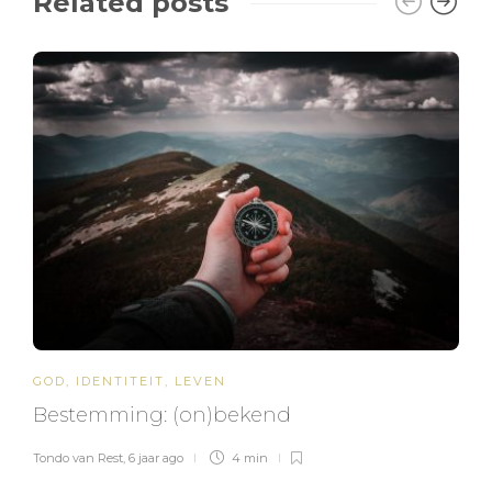
Related posts
GOD
,
IDENTITEIT
,
LEVEN
Bestemming: (on)bekend
Tondo van Rest
,
6 jaar ago
4 min