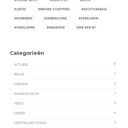
#HEILIGE GEEST
#IDENTITEIT
#JEZUS
#LIEFDE
#NIEUWE SCHEPPING
#RECHTVAARDIG
#ROMEINEN
#SAMENLEVING
#VERKLAREN
#VERKLARING
#WAARHEID
#WIE BEN IK?
Categorieën
11
ACTUEEL
1
BEGIN
5
CORONA
1
EVANGELISATIE
3
FEEST
4
GEBED
3
GEESTELIJKE STRIJD