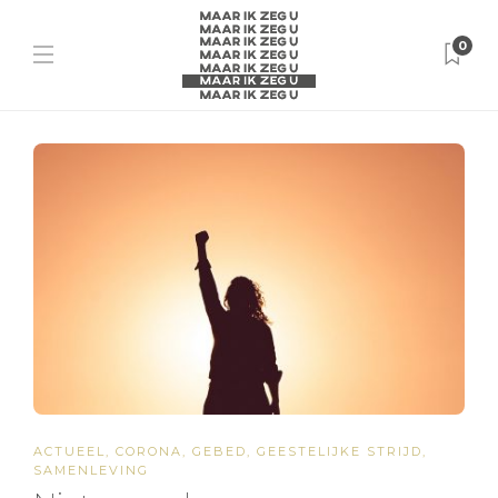
0
ACTUEEL
,
CORONA
,
GEBED
,
GEESTELIJKE STRIJD
,
SAMENLEVING