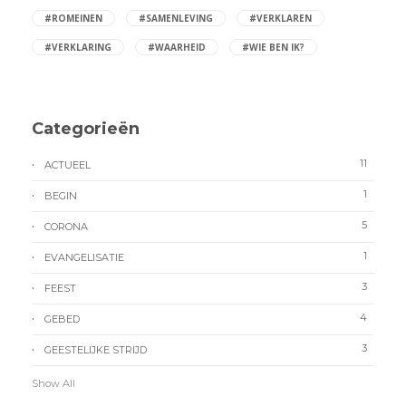
#ROMEINEN
#SAMENLEVING
#VERKLAREN
#VERKLARING
#WAARHEID
#WIE BEN IK?
Categorieën
11
ACTUEEL
1
BEGIN
5
CORONA
1
EVANGELISATIE
3
FEEST
4
GEBED
3
GEESTELIJKE STRIJD
Show All