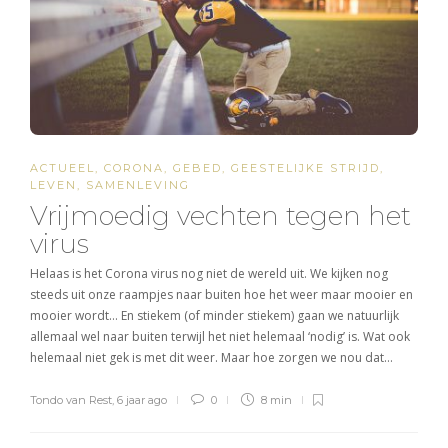
ACTUEEL
,
CORONA
,
GEBED
,
GEESTELIJKE STRIJD
,
LEVEN
,
SAMENLEVING
Vrijmoedig vechten tegen het
virus
Helaas is het Corona virus nog niet de wereld uit. We kijken nog
steeds uit onze raampjes naar buiten hoe het weer maar mooier en
mooier wordt… En stiekem (of minder stiekem) gaan we natuurlijk
allemaal wel naar buiten terwijl het niet helemaal ‘nodig’ is. Wat ook
helemaal niet gek is met dit weer. Maar hoe zorgen we nou dat…
Tondo van Rest
,
6 jaar ago
0
8 min