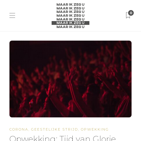
0
CORONA
,
GEESTELIJKE STRIJD
,
OPWEKKING
Opwekking: Tijd van Glorie