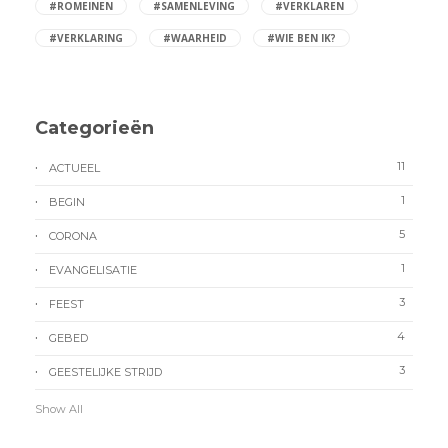
#ROMEINEN
#SAMENLEVING
#VERKLAREN
#VERKLARING
#WAARHEID
#WIE BEN IK?
Categorieën
11
ACTUEEL
1
BEGIN
5
CORONA
1
EVANGELISATIE
3
FEEST
4
GEBED
3
GEESTELIJKE STRIJD
Show All