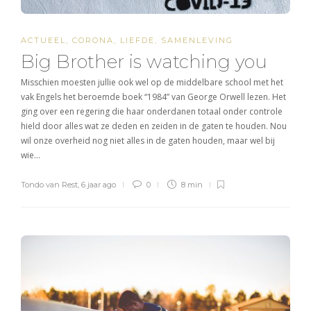
ACTUEEL
,
CORONA
,
LIEFDE
,
SAMENLEVING
Big Brother is watching you
Misschien moesten jullie ook wel op de middelbare school met het
vak Engels het beroemde boek “1984” van George Orwell lezen. Het
ging over een regering die haar onderdanen totaal onder controle
hield door alles wat ze deden en zeiden in de gaten te houden. Nou
wil onze overheid nog niet alles in de gaten houden, maar wel bij
wie…
Tondo van Rest
,
6 jaar ago
0
8 min