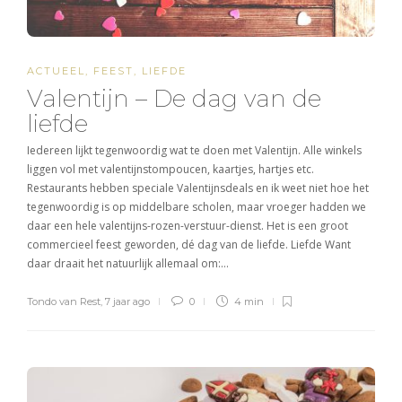
ACTUEEL
,
FEEST
,
LIEFDE
Valentijn – De dag van de
liefde
Iedereen lijkt tegenwoordig wat te doen met Valentijn. Alle winkels
liggen vol met valentijnstompoucen, kaartjes, hartjes etc.
Restaurants hebben speciale Valentijnsdeals en ik weet niet hoe het
tegenwoordig is op middelbare scholen, maar vroeger hadden we
daar een hele valentijns-rozen-verstuur-dienst. Het is een groot
commercieel feest geworden, dé dag van de liefde. Liefde Want
daar draait het natuurlijk allemaal om:…
Tondo van Rest
,
7 jaar ago
0
4 min