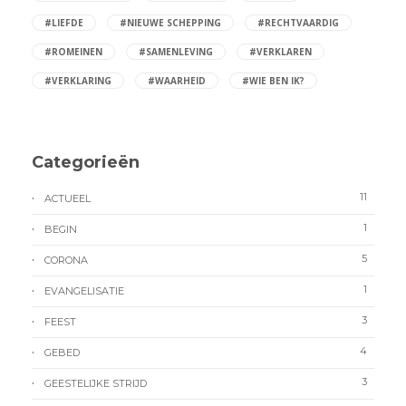
#LIEFDE
#NIEUWE SCHEPPING
#RECHTVAARDIG
#ROMEINEN
#SAMENLEVING
#VERKLAREN
#VERKLARING
#WAARHEID
#WIE BEN IK?
Categorieën
11
ACTUEEL
1
BEGIN
5
CORONA
1
EVANGELISATIE
3
FEEST
4
GEBED
3
GEESTELIJKE STRIJD