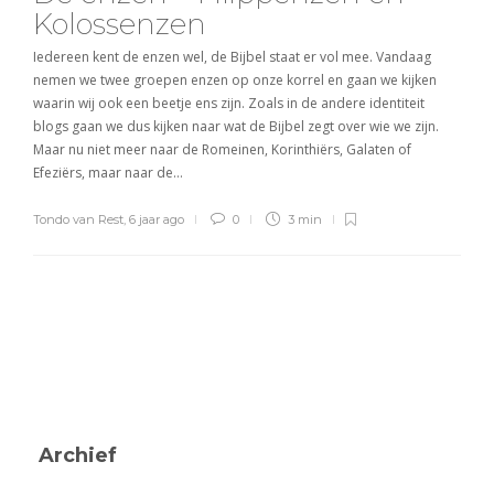
Kolossenzen
Iedereen kent de enzen wel, de Bijbel staat er vol mee. Vandaag
nemen we twee groepen enzen op onze korrel en gaan we kijken
waarin wij ook een beetje ens zijn. Zoals in de andere identiteit
blogs gaan we dus kijken naar wat de Bijbel zegt over wie we zijn.
Maar nu niet meer naar de Romeinen, Korinthiërs, Galaten of
Efeziërs, maar naar de…
Tondo van Rest
,
6 jaar ago
0
3 min
Archief