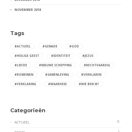
NOVEMBER 2018
Tags
#ACTUEEL
#GENADE
#GOD
#HEILIGE GEEST
#IDENTITEIT
#JEZUS
#LIEFDE
#NIEUWE SCHEPPING
#RECHTVAARDIG
#ROMEINEN
#SAMENLEVING
#VERKLAREN
#VERKLARING
#WAARHEID
#WIE BEN IK?
Categorieën
11
ACTUEEL
1