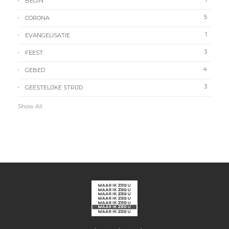
BEGIN
5
CORONA
1
EVANGELISATIE
3
FEEST
4
GEBED
3
GEESTELIJKE STRIJD
Show All