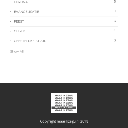
5
CORONA
1
EVANGELISATIE
3
FEEST
4
GEBED
3
GEESTELIJKE STRIJD
Show All
Copyright maarikzegu.nl 2018