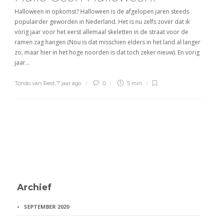
Halloween in opkomst? Halloween is de afgelopen jaren steeds
populairder geworden in Nederland. Het is nu zelfs zover dat ik
vorig jaar voor het eerst allemaal skeletten in de straat voor de
ramen zag hangen (Nou is dat misschien elders in het land al langer
zo, maar hier in het hoge noorden is dat toch zeker nieuw). En vorig
jaar…
Tondo van Rest
,
7 jaar ago
0
5 min
Archief
SEPTEMBER 2020