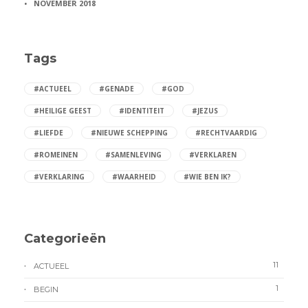
NOVEMBER 2018
Tags
#ACTUEEL
#GENADE
#GOD
#HEILIGE GEEST
#IDENTITEIT
#JEZUS
#LIEFDE
#NIEUWE SCHEPPING
#RECHTVAARDIG
#ROMEINEN
#SAMENLEVING
#VERKLAREN
#VERKLARING
#WAARHEID
#WIE BEN IK?
Categorieën
11
ACTUEEL
1
BEGIN