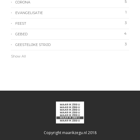
5
CORONA
1
EVANGELISATIE
3
FEEST
4
GEBED
3
GEESTELIJKE STRIJD
Show All
Copyright maarikzegu.nl 2018