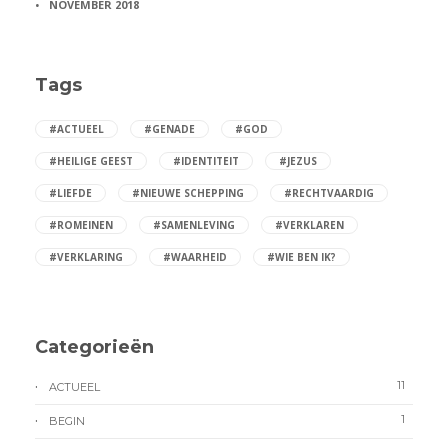
NOVEMBER 2018
Tags
#ACTUEEL
#GENADE
#GOD
#HEILIGE GEEST
#IDENTITEIT
#JEZUS
#LIEFDE
#NIEUWE SCHEPPING
#RECHTVAARDIG
#ROMEINEN
#SAMENLEVING
#VERKLAREN
#VERKLARING
#WAARHEID
#WIE BEN IK?
Categorieën
11
ACTUEEL
1
BEGIN