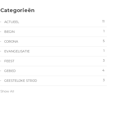
Categorieën
11
ACTUEEL
1
BEGIN
5
CORONA
1
EVANGELISATIE
3
FEEST
4
GEBED
3
GEESTELIJKE STRIJD
Show All