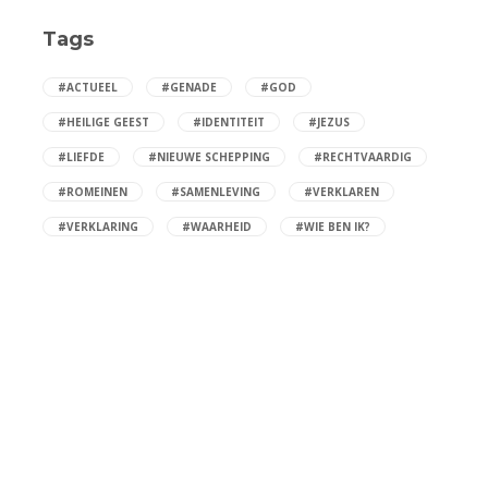
Tags
#ACTUEEL
#GENADE
#GOD
#HEILIGE GEEST
#IDENTITEIT
#JEZUS
#LIEFDE
#NIEUWE SCHEPPING
#RECHTVAARDIG
#ROMEINEN
#SAMENLEVING
#VERKLAREN
#VERKLARING
#WAARHEID
#WIE BEN IK?