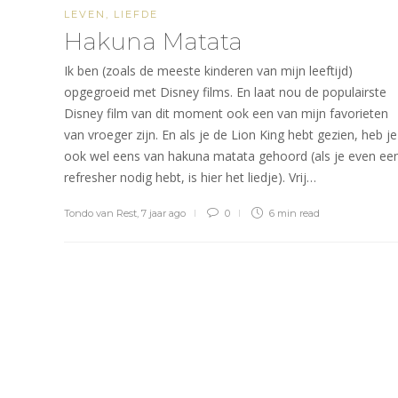
LEVEN
,
LIEFDE
Hakuna Matata
Ik ben (zoals de meeste kinderen van mijn leeftijd)
opgegroeid met Disney films. En laat nou de populairste
Disney film van dit moment ook een van mijn favorieten
van vroeger zijn. En als je de Lion King hebt gezien, heb je
ook wel eens van hakuna matata gehoord (als je even ee
refresher nodig hebt, is hier het liedje). Vrij…
Tondo van Rest
,
7 jaar ago
0
6 min
read