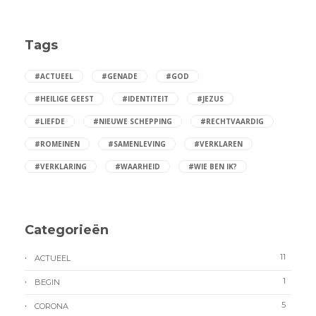
Tags
#ACTUEEL
#GENADE
#GOD
#HEILIGE GEEST
#IDENTITEIT
#JEZUS
#LIEFDE
#NIEUWE SCHEPPING
#RECHTVAARDIG
#ROMEINEN
#SAMENLEVING
#VERKLAREN
#VERKLARING
#WAARHEID
#WIE BEN IK?
Categorieën
11
ACTUEEL
1
BEGIN
5
CORONA