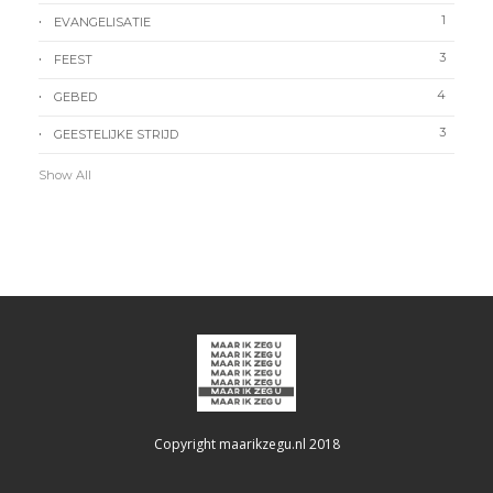
1
EVANGELISATIE
3
FEEST
4
GEBED
3
GEESTELIJKE STRIJD
Show All
Copyright maarikzegu.nl 2018