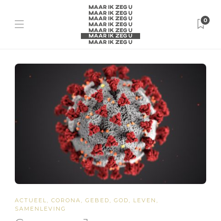
0
ACTUEEL
,
CORONA
,
GEBED
,
GOD
,
LEVEN
,
SAMENLEVING