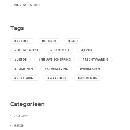
NOVEMBER 2018
Tags
#ACTUEEL
#GENADE
#GOD
#HEILIGE GEEST
#IDENTITEIT
#JEZUS
#LIEFDE
#NIEUWE SCHEPPING
#RECHTVAARDIG
#ROMEINEN
#SAMENLEVING
#VERKLAREN
#VERKLARING
#WAARHEID
#WIE BEN IK?
Categorieën
11
ACTUEEL
1
BEGIN