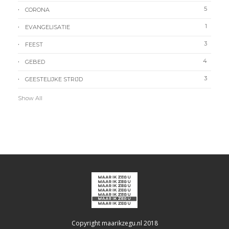
5
CORONA
1
EVANGELISATIE
3
FEEST
4
GEBED
3
GEESTELIJKE STRIJD
Show All
Copyright maarikzegu.nl 2018