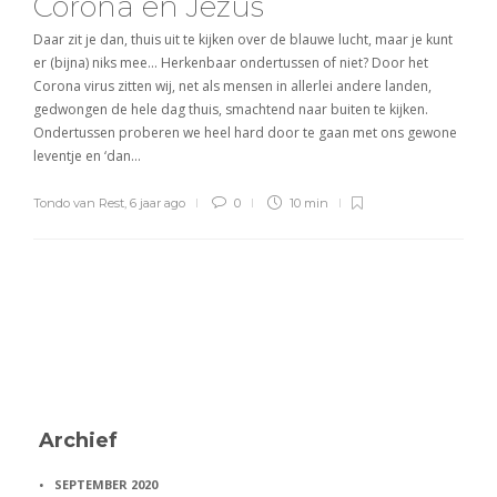
Corona en Jezus
Daar zit je dan, thuis uit te kijken over de blauwe lucht, maar je kunt
er (bijna) niks mee… Herkenbaar ondertussen of niet? Door het
Corona virus zitten wij, net als mensen in allerlei andere landen,
gedwongen de hele dag thuis, smachtend naar buiten te kijken.
Ondertussen proberen we heel hard door te gaan met ons gewone
leventje en ‘dan…
Tondo van Rest
,
6 jaar ago
0
10 min
Archief
SEPTEMBER 2020