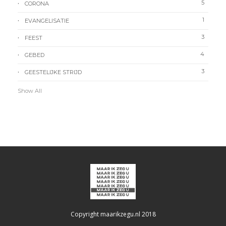
5
CORONA
1
EVANGELISATIE
3
FEEST
4
GEBED
3
GEESTELIJKE STRIJD
Show All
Copyright maarikzegu.nl 2018