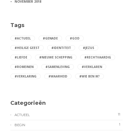
NOVEMBER 2018
Tags
#ACTUEEL
#GENADE
#GOD
#HEILIGE GEEST
#IDENTITEIT
#JEZUS
#LIEFDE
#NIEUWE SCHEPPING
#RECHTVAARDIG
#ROMEINEN
#SAMENLEVING
#VERKLAREN
#VERKLARING
#WAARHEID
#WIE BEN IK?
Categorieën
11
ACTUEEL
1
BEGIN