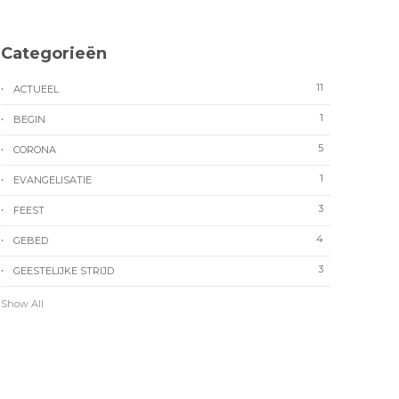
Categorieën
11
ACTUEEL
1
BEGIN
5
CORONA
1
EVANGELISATIE
3
FEEST
4
GEBED
3
GEESTELIJKE STRIJD
Show All