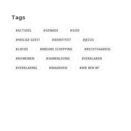
Tags
#ACTUEEL
#GENADE
#GOD
#HEILIGE GEEST
#IDENTITEIT
#JEZUS
#LIEFDE
#NIEUWE SCHEPPING
#RECHTVAARDIG
#ROMEINEN
#SAMENLEVING
#VERKLAREN
#VERKLARING
#WAARHEID
#WIE BEN IK?